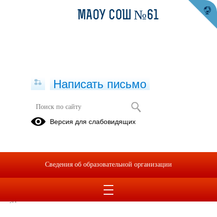
МАОУ СОШ №61
Написать письмо
Профориентация
Версия для слабовидящих
Выбор будущей профессии - это серьезный и ответственный шаг в
жизни каждого человека, требующий подготовки и знаний.
Сведения об образовательной организации
Почему? Да, потому что от того правильно ли вы выберите свою
будущую профессию, будет зависеть вся ваша взрослая жизнь,
будете ли вы ею довольны или будете корить судьбу, что"жизнь не
удалась.