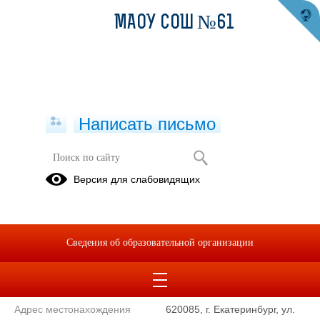
МАОУ СОШ №61
Написать письмо
Контакты
Версия для слабовидящих
Муниципальное автономное общеобразовательное учреждение
средняя общеобразовательная школа № 61 с углубленным
Сведения об образовательной организации
изучением отдельных предметов
Сокращенное наименование
МАОУ СОШ №61
образовательной организации*
Адрес местонахождения
620085, г. Екатеринбург, ул.