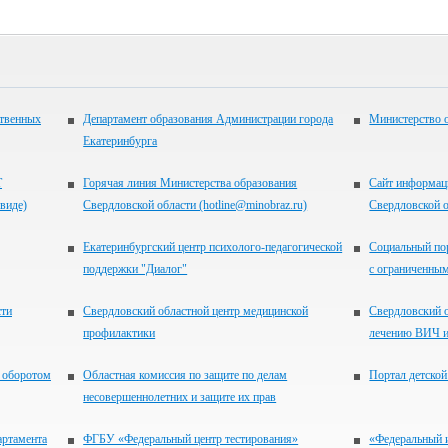
ственных
Департамент образования Администрации города
Министерство 
Екатеринбурга
Т
Горячая линия Министерства образования
Сайт информац
виде)
Свердловской области (hotline@minobraz.ru)
Свердловской 
Екатеринбургский центр психолого-педагогической
Социальный по
поддержки "Диалог"
с ограниченны
сти
Свердловский областной центр медицинской
Свердловский о
профилактики
лечению ВИЧ 
а оборотом
Областная комиссия по защите по делам
Портал детской
несовершеннолетних и защите их прав
артамента
ФГБУ «Федеральный центр тестирования»
«Федеральный и