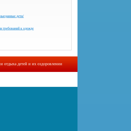
ьныеданные.дети/
и требований к одежде
и отдыха детей и их оздоровлении