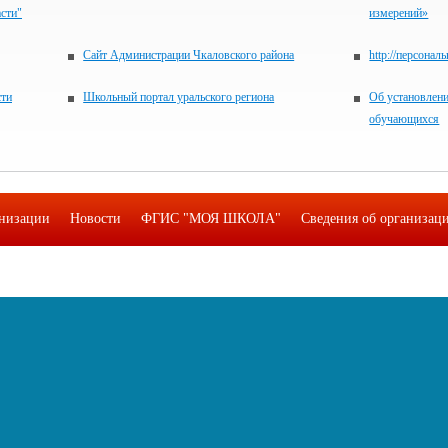
асти"
измерений»
Сайт Администрации Чкаловского района
http://персонал
сти
Школьный портал уральского региона
Об установлени
обучающихся
анизации
Новости
ФГИС "МОЯ ШКОЛА"
Сведения об организаци
Фотоальбомы
Контакты