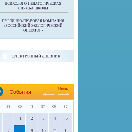
ПСИХОЛОГО-ПЕДАГОГИЧЕСКАЯ
СЛУЖБА ШКОЛЫ
ПУБЛИЧНО-ПРАВОВАЯ КОМПАНИЯ
«РОССИЙСКИЙ ЭКОЛОГИЧЕСКИЙ
ОПЕРАТОР»
ЭЛЕКТРОННЫЙ ДНЕВНИК
Июль
События
вт
ср
чт
пт
сб
вс
1
2
3
4
5
7
8
9
10
11
12