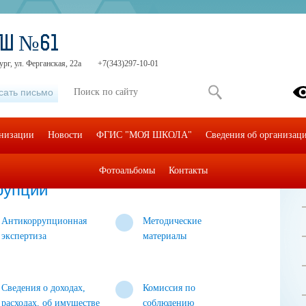
ОШ №61
ург, ул. Ферганская, 22а
+7(343)297-10-01
сать письмо
анизации
Новости
ФГИС "МОЯ ШКОЛА"
Сведения об организаци
Фотоальбомы
Контакты
рупции
Антикоррупционная
Методические
экспертиза
материалы
Сведения о доходах,
Комиссия по
расходах, об имуществе
соблюдению