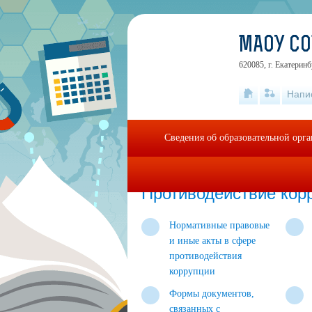
МАОУ С
620085, г. Екатеринб
Напи
Сведения об образовательной орг
Главная
»
Противодействие коррупции
Противодействие кор
Нормативные правовые
и иные акты в сфере
противодействия
коррупции
Формы документов,
связанных с